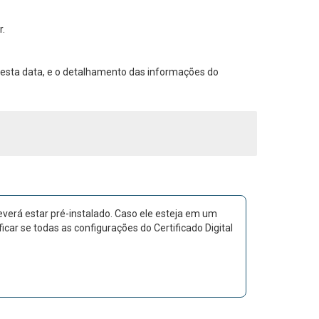
r.
do nesta data, e o detalhamento das informações do
deverá estar pré-instalado. Caso ele esteja em um
icar se todas as configurações do Certificado Digital