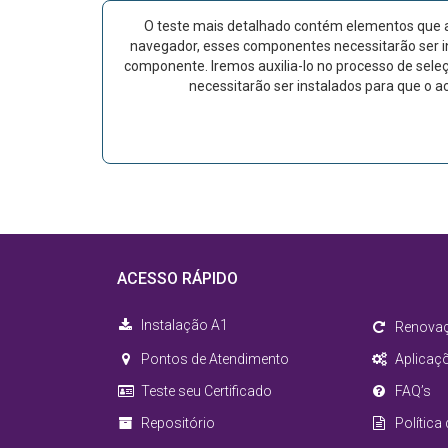
O teste mais detalhado contém elementos que a
navegador, esses componentes necessitarão ser ins
componente. Iremos auxilia-lo no processo de sel
necessitarão ser instalados para que o a
ACESSO RÁPIDO
Instalação A1
Renova
Pontos de Atendimento
Aplicaç
Teste seu Certificado
FAQ’s
Repositório
Política