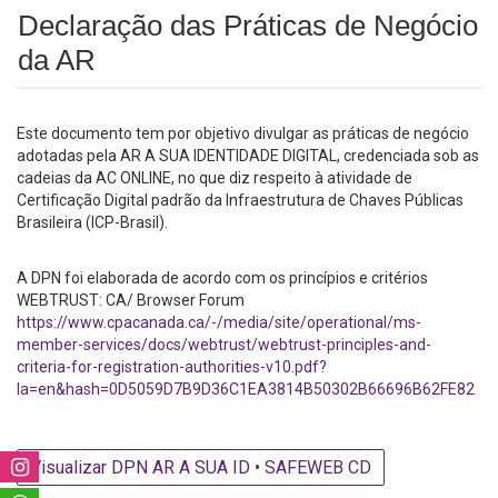
Declaração das Práticas de Negócio
da AR
Este documento tem por objetivo divulgar as práticas de negócio
adotadas pela AR A SUA IDENTIDADE DIGITAL, credenciada sob as
cadeias da AC ONLINE, no que diz respeito à atividade de
Certificação Digital padrão da Infraestrutura de Chaves Públicas
Brasileira (ICP-Brasil).
A DPN foi elaborada de acordo com os princípios e critérios
WEBTRUST: CA/ Browser Forum
https://www.cpacanada.ca/-/media/site/operational/ms-
member-services/docs/webtrust/webtrust-principles-and-
criteria-for-registration-authorities-v10.pdf?
la=en&hash=0D5059D7B9D36C1EA3814B50302B66696B62FE82
Visualizar DPN AR A SUA ID • SAFEWEB CD